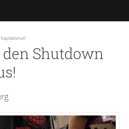
Direkt
zum
Inhalt
 Kapitalismus!
ür den Shutdown
us!
urg