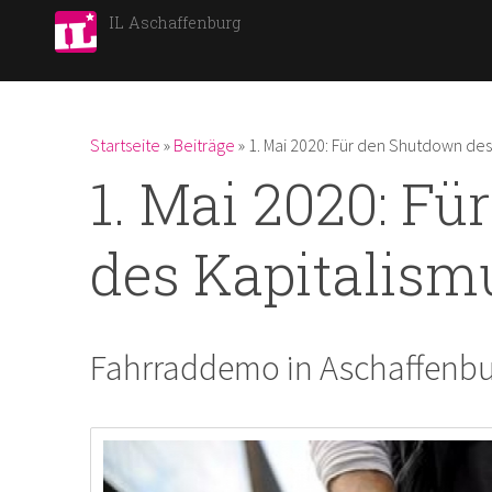
IL Aschaffenburg
Du bist hier
Startseite
»
Beiträge
»
1. Mai 2020: Für den Shutdown des
1. Mai 2020: F
des Kapitalism
Fahrraddemo in Aschaffenb